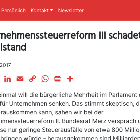
Persönlich
Kontakt
Newsletter
nehmenssteuerreform III schad
lstand
 2017
cebook
Twitter
LinkedIn
Email
Copy
WhatsApp
Print
Teilen
Link
inmal will die bürgerliche Mehrheit im Parlament 
 für Unternehmen senken. Das stimmt skeptisch, 
erauskommen kann, sahen wir bei der
hmenssteuerreform II. Bundesrat Merz versprach 
se nur geringe Steuerausfälle von etwa 800 Milli
 bringen würde – herausgekommen sind Milliarden