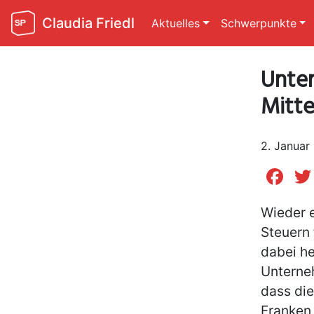
Claudia Friedl
Aktuelles
Schwerpunkte
Unter
Mitte
2. Januar
Fa
Wieder e
Steuern
dabei h
Unterne
dass die
Franken