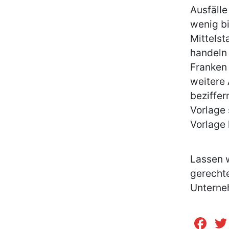
Ausfälle
wenig b
Mittelst
handeln 
Franken 
weitere 
beziffer
Vorlage 
Vorlage 
Lassen w
gerechte
Unterneh
Fa