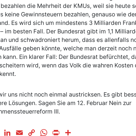
 bezahlen die Mehrheit der KMUs, weil sie heute 
is keine Gewinnsteuern bezahlen, genauso wie de
and. Es wird sich um mindestens 3 Milliarden Fra
– im besten Fall. Der Bundesrat gibt im 1,1 Milliar
an und schwadroniert herum, dass es allenfalls n
Ausfälle geben könnte, welche man derzeit noch n
n kann. Ein klarer Fall: Der Bundesrat befürchtet, d
scheitern wird, wenn das Volk die wahren Kosten 
kennt.
ir uns nicht noch einmal austricksen. Es gibt bes
re Lösungen. Sagen Sie am 12. Februar Nein zur
menssteuerreform III.
cebook
Twitter
LinkedIn
Email
Copy
WhatsApp
Print
Teilen