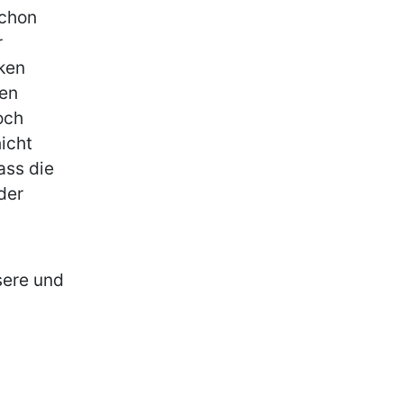
schon
r
nken
den
och
icht
ass die
der
sere und