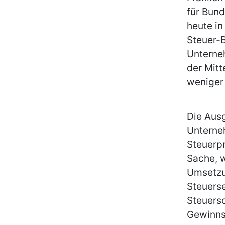
für Bun
heute i
Steuer-
Unterne
der Mitt
weniger
Die Ausg
Unterneh
Steuerpr
Sache, w
Umsetzu
Steuerse
Steuersc
Gewinnst