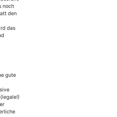
s noch
att den
ird das
nd
ne gute
sive
(legale!)
er
erliche