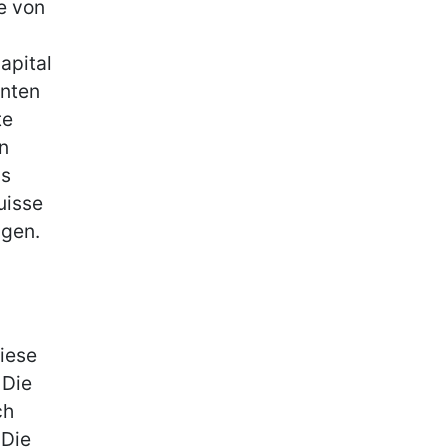
e von
apital
nnten
te
n
ns
uisse
ngen.
iese
 Die
ch
 Die