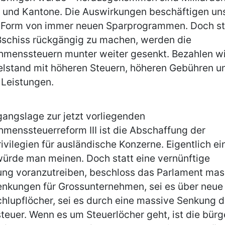
d und Kantone. Die Auswirkungen beschäftigen un
n Form von immer neuen Sparprogrammen. Doch st
Bschiss rückgängig zu machen, werden die
hmenssteuern munter weiter gesenkt. Bezahlen w
elstand mit höheren Steuern, höheren Gebühren u
 Leistungen.
angslage zur jetzt vorliegenden
menssteuerreform III ist die Abschaffung der
ivilegien für ausländische Konzerne. Eigentlich ei
ürde man meinen. Doch statt eine vernünftige
ng voranzutreiben, beschloss das Parlament mas
nkungen für Grossunternehmen, sei es über neue 
hlupflöcher, sei es durch eine massive Senkung d
euer. Wenn es um Steuerlöcher geht, ist die bürg