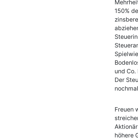
Mehrheit
150% de
zinsbere
abziehen
Steuerin
Steueran
Spielwie
Bodenlos
und Co. 
Der Ste
nochmal
Freuen w
streiche
Aktionär
höhere 