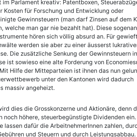
 im Parlament kreativ: Patentboxen, Steuerabzüg
r Kosten für Forschung und Entwicklung oder
inigte Gewinnsteuern (man darf Zinsen auf dem K
, welche man gar nie bezahlt hat). Diese sogena
strumente hören sich völlig absurd an. Für gewief
wälte werden sie aber zu einer äusserst lukrative
se. Die zusätzliche Senkung der Gewinnsteuern i
e ist sowieso eine alte Forderung von Economies
Mit Hilfe der Mitteparteien ist ihnen das nun gelu
uerwettbewerb unter den Kantonen wird dadurch
s massiv angeheizt.
ird dies die Grosskonzerne und Aktionäre, denn d
n noch höhere, steuerbegünstigte Dividenden ein.
e lassen dafür die ArbeitnehmerInnen zahlen, dur
Gebühren und Steuern und durch Leistungsabbau.