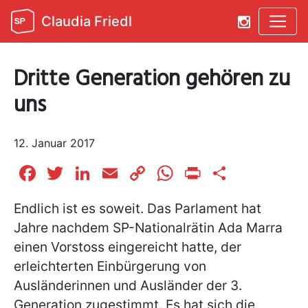
Claudia Friedl
Dritte Generation gehören zu
uns
12. Januar 2017
Facebook
Twitter
LinkedIn
Email
Copy
WhatsApp
Print
Teilen
Link
Endlich ist es soweit. Das Parlament hat
Jahre nachdem SP-Nationalrätin Ada Marra
einen Vorstoss eingereicht hatte, der
erleichterten Einbürgerung von
Ausländerinnen und Ausländer der 3.
Generation zugestimmt. Es hat sich die