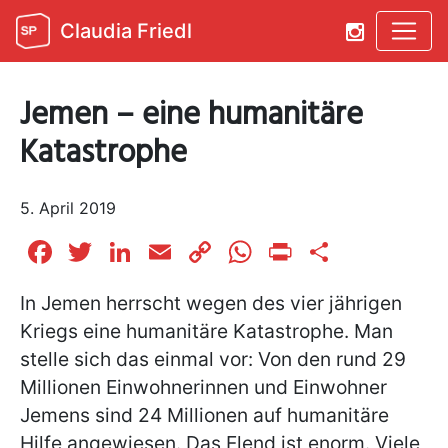
Claudia Friedl
Jemen – eine humanitäre
Katastrophe
5. April 2019
Facebook
Twitter
LinkedIn
Email
Copy
WhatsApp
Print
Teilen
Link
In Jemen herrscht wegen des vier jährigen
Kriegs eine humanitäre Katastrophe. Man
stelle sich das einmal vor: Von den rund 29
Millionen Einwohnerinnen und Einwohner
Jemens sind 24 Millionen auf humanitäre
Hilfe angewiesen. Das Elend ist enorm. Viele