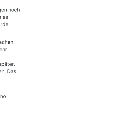
gen noch
m es
ürde.
achen.
ehr
später,
en. Das
che