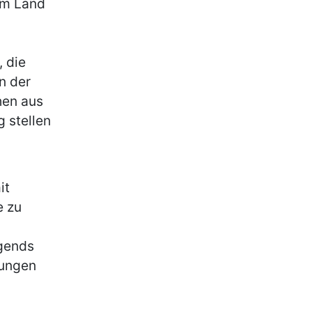
em Land
 die
n der
hen aus
 stellen
it
e zu
rgends
jungen