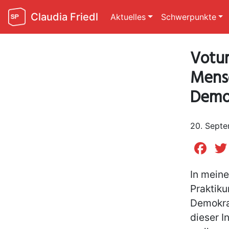
Claudia Friedl
Aktuelles
Schwerpunkte
Votum
Mens
Demok
20. Sept
Fa
In meine
Praktik
Demokrat
dieser I