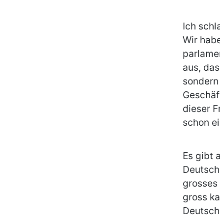
Ich schl
Wir habe
parlamen
aus, da
sondern
Geschäf
dieser 
schon ei
Es gibt 
Deutschl
grosses 
gross ka
Deutschl