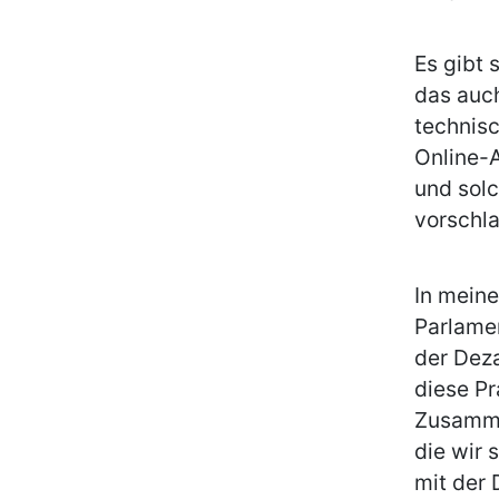
Es gibt 
das auch
technis
Online-A
und solc
vorschl
In mein
Parlamen
der Dez
diese Pr
Zusamme
die wir 
mit der