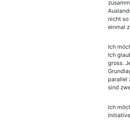
zusamme
Ausland
nicht so
einmal z
Ich möch
Ich glau
gross. J
Grundlag
paralle
sind zw
Ich möch
Initiative