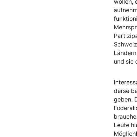
wollen,
aufnehme
funktion
Mehrspra
Partizip
Schweiz 
Ländern,
und sie 
Interess
derselbe
geben. D
Föderali
brauchen
Leute hi
Möglichk