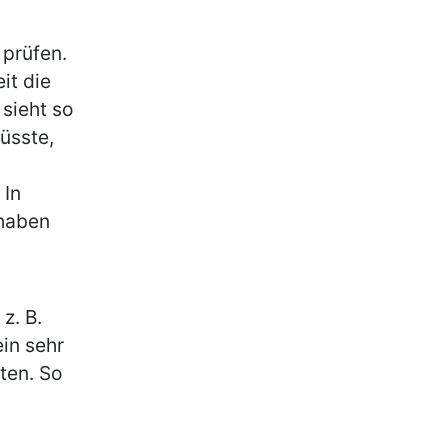
 prüfen.
it die
 sieht so
üsste,
 In
 haben
z. B.
ein sehr
ten. So