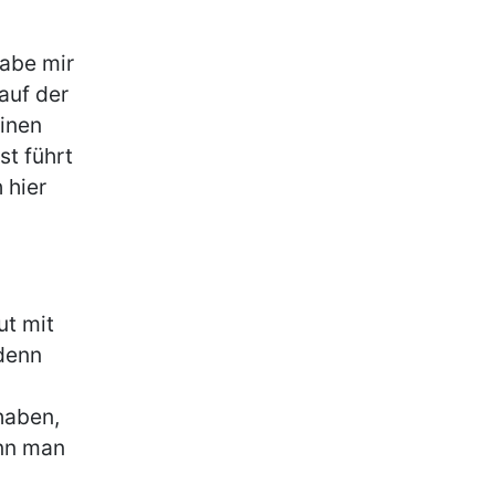
habe mir
auf der
inen
st führt
 hier
ut mit
denn
haben,
enn man