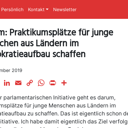
Persönlich
Kontakt
Newsletter
: Praktikumsplätze für junge
chen aus Ländern im
ratieaufbau schaffen
ember 2019
cebook
Twitter
LinkedIn
Email
Copy
WhatsApp
Print
Teilen
Link
r parlamentarischen Initiative geht es darum,
umsplätze für junge Menschen aus Ländern im
ieaufbau zu schaffen. Das ist eigentlich schon de
nitiative. Ich habe damit eigentlich das Ziel verfol