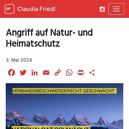
Claudia Friedl
Angriff auf Natur- und
Heimatschutz
3. Mai 2024
Facebook
Twitter
LinkedIn
Email
Copy
WhatsApp
Print
Teilen
Link