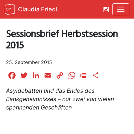
Claudia Friedl
Sessionsbrief Herbstsession
2015
25. September 2015
Facebook
Twitter
LinkedIn
Email
Copy
WhatsApp
Print
Teilen
Link
Asyldebatten und das Endes des
Bankgeheimnisses – nur zwei von vielen
spannenden Geschäften