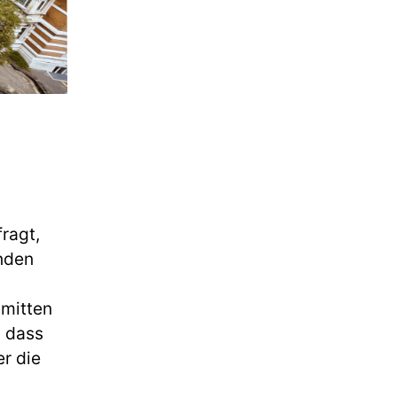
ragt,
nden
mitten
, dass
er die