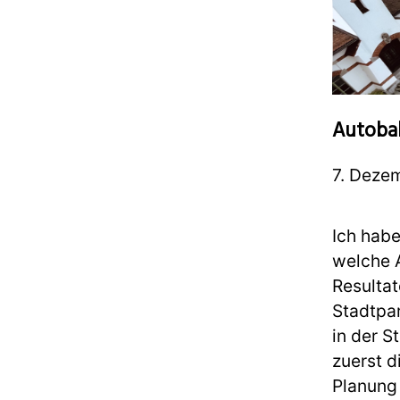
Autoba
7. Deze
Ich hab
welche 
Resultat
Stadtpa
in der S
zuerst d
Planung