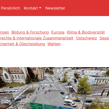
Persönlich
Kontakt
Newsletter
ngen
Bildung & Forschung
Europa
Klima & Biodiversität
echte & internationale Zusammenarbeit
Ostschweiz
Sessi
cherheit & Gleichstellung
Wahlen