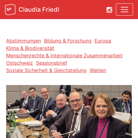
Claudia Friedl
Abstimmungen
Bildung & Forschung
Europa
Klima & Biodiversität
Menschenrechte & internationale Zusammenarbeit
Ostschweiz
Sessionsbrief
Soziale Sicherheit & Gleichstellung
Wahlen