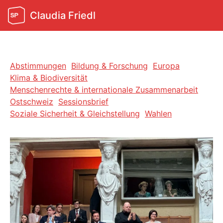
Claudia Friedl
Abstimmungen
Bildung & Forschung
Europa
Klima & Biodiversität
Menschenrechte & internationale Zusammenarbeit
Ostschweiz
Sessionsbrief
Soziale Sicherheit & Gleichstellung
Wahlen